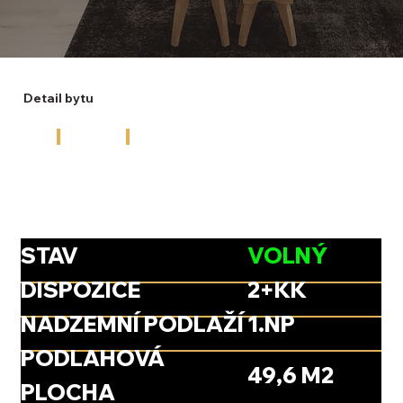
Detail bytu
1A
I
2+kk
I
54,14 m2
STAV
VOLNÝ
DISPOZICE
2+KK
NADZEMNÍ PODLAŽÍ
1.NP
PODLAHOVÁ
49,6 M2
PLOCHA