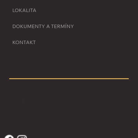
LOKALITA
DOKUMENTY A TERMÍNY
KONTAKT
KONTAKTY
BOLD realitní kancelář, s.r.o.
IČ: 27522865
DIČ: CZ27522865
Tel.: +420 732 145 460
Email:
office@ibold.cz