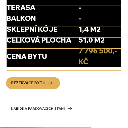
TERASA
-
BALKON
-
SKLEPNÍ KÓJE
1,4 M2
CELKOVÁ PLOCHA
51,0 M2
7 796 500,-
CENA BYTU
KČ
REZERVACE BYTU
NABÍDKA PARKOVACÍCH STÁNÍ