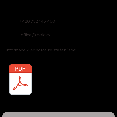
+420 732 145 460
office@ibold.cz
Informace k jednotce ke stažení zde: