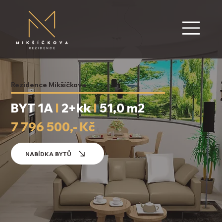
Rezidence Mikšíčkova
BYT 1A
I
2+kk
I
51,0 m2
7 796 500,- Kč
NABÍDKA BYTŮ